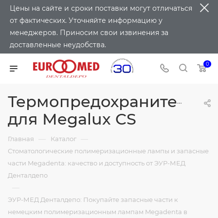
Цены на сайте и сроки поставки могут отличаться
от фактических. Уточняйте информацию у
менеджеров. Приносим свои извинения за
доставленные неудобства.
0
Термопредохранитель
для Megalux CS
—
—
Главная
Каталог
Стоматологические полимеризационные лампы и запасные
части Megadenta: качество и доступность от ЭУР-МЕД
Денталдепо
—
ЭУР-МЕД Денталдепо: Покупайте запасные части к
немецким полимеризационным лампам Megadenta в