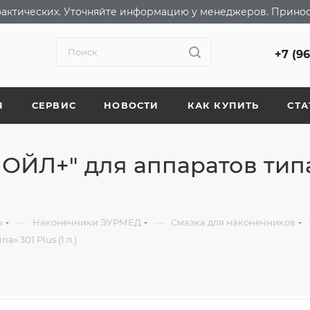
т фактических. Уточняйте информацию у менеджеров. Прино
+7 (9
Я
СЕРВИС
НОВОСТИ
КАК КУПИТЬ
СТА
ОЙЛ+" для аппаратов типа 
—
—
ы
Наконечники ЭУРМЕД
Смазка для наконечников
» 301 Plus (1 л.)