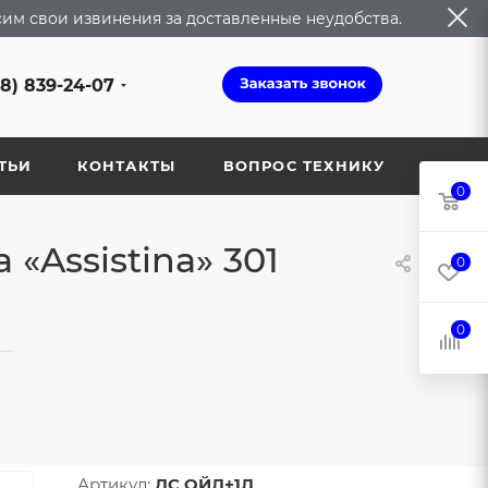
сим свои извинения за доставленные неудобства.
68) 839-24-07
ТЬИ
КОНТАКТЫ
ВОПРОС ТЕХНИКУ
0
«Assistina» 301
0
0
—
Артикул:
ДС ОЙЛ+1Л