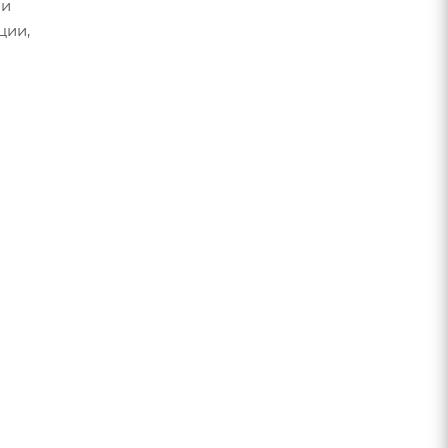
 и
ции,