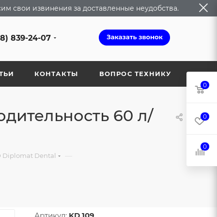
сим свои извинения за доставленные неудобства.
68) 839-24-07
ТЬИ
КОНТАКТЫ
ВОПРОС ТЕХНИКУ
0
дительность 60 л/
0
0
—
 Diplomat Dental
Артикул:
KD 109