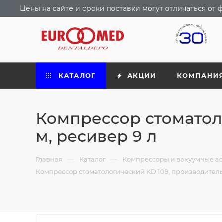
Цены на сайте и сроки поставки могут отличаться о
КАТАЛОГ
АКЦИИ
КОМПАНИ
Компрессор стоматоло
м, ресивер 9 л
—
—
Главная
Каталог
Компрессоры и вакуумные а
Компрессор стоматологический KD 109, производительн