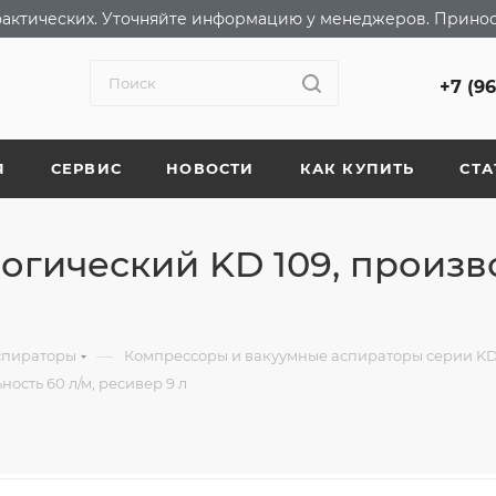
т фактических. Уточняйте информацию у менеджеров. Прино
+7 (9
Я
СЕРВИС
НОВОСТИ
КАК КУПИТЬ
СТА
гический KD 109, произво
—
спираторы
Компрессоры и вакуумные аспираторы серии KD
ость 60 л/м, ресивер 9 л