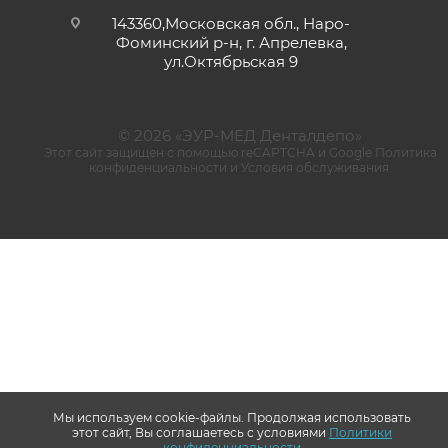
143360,Московская обл., Наро-
Фоминский р-н, г. Апрелевка,
ул.Октябрьская 9
© 2026 «ЭУР-МЕД Денталдепо»
Этот сайт защищен с помощью reCAPTCHA и Google
Политика
конфиденциальности
и
Условия обслуживания
.
Мы используем cookie-файлы. Продолжая использовать
этот сайт, Вы соглашаетесь с условиями
Политики
конфиденциальности