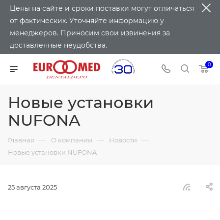
Цены на сайте и сроки поставки могут отличаться
от фактических. Уточняйте информацию у
менеджеров. Приносим свои извинения за
доставленные неудобства.
0
Новые установки
NUFONA
—
—
—
Главная
О компании
Новости
Новые установки NUFONA
25 августа 2025