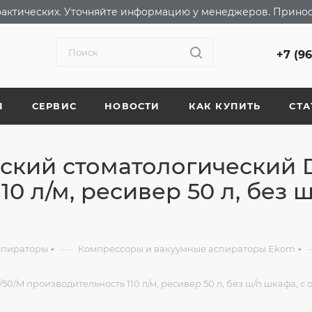
т фактических. Уточняйте информацию у менеджеров. Прино
+7 (9
Я
СЕРВИС
НОВОСТИ
КАК КУПИТЬ
СТА
кий стоматологический D
0 л/м, ресивер 50 л, без ш
—
спираторы
Компрессоры и вакуумные аспираторы Ekom
/M производительность 110 л/м, ресивер 50 л, без ш/п шкафа, с