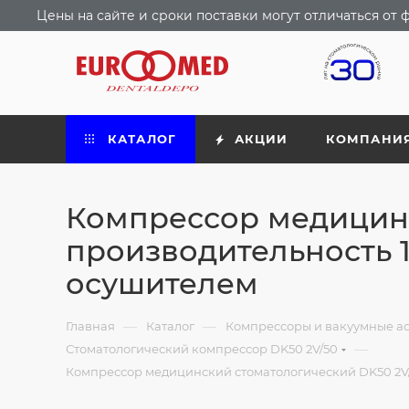
Цены на сайте и сроки поставки могут отличаться о
КАТАЛОГ
АКЦИИ
КОМПАНИ
Компрессор медицинс
производительность 11
осушителем
—
—
Главная
Каталог
Компрессоры и вакуумные а
—
Стоматологический компрессор DK50 2V/50
Компрессор медицинский стоматологический DK50 2V/50