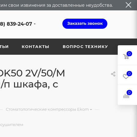
сим свои извинения за доставленные неудобства.
68) 839-24-07
ТЬИ
КОНТАКТЫ
ВОПРОС ТЕХНИКУ
0
K50 2V/50/M
0
/п шкафа, с
0
—
—
Стоматологические компрессоры Ekom
 осушителем