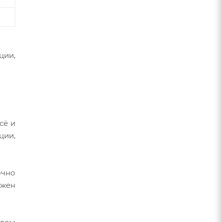
ции,
сё и
ции,
очно
ожен