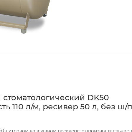
 стоматологический DK50
ь 110 л/м, ресивер 50 л, без ш/
50-литровом воздушном ресивере, с производительност