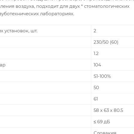
ения воздуха, подходит для двух * стоматологических
зуботехнических лабораториях.
 установок, шт.
2
230/50 (60)
1.2
бар
104
S1-100%
50
61
58 х 63 х 80.5
≤ 69 дБ
Словакия