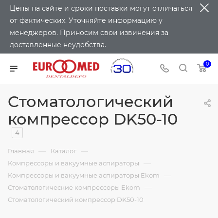
Цены на сайте и сроки поставки могут отличаться
от фактических. Уточняйте информацию у
менеджеров. Приносим свои извинения за
доставленные неудобства.
0
Cтоматологический
компрессор DK50-10
4
—
—
Главная
Каталог
—
Компрессоры и вакуумные аспираторы
—
Компрессоры и вакуумные аспираторы Ekom
—
Стоматологические компрессоры Ekom
Cтоматологический компрессор DK50-10