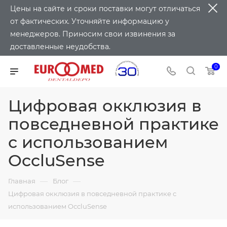
Цены на сайте и сроки поставки могут отличаться
от фактических. Уточняйте информацию у
менеджеров. Приносим свои извинения за
доставленные неудобства.
0
Цифровая окклюзия в
повседневной практике
с использованием
OccluSense
—
—
Главная
Блог
Цифровая окклюзия в повседневной практике с
использованием OccluSense