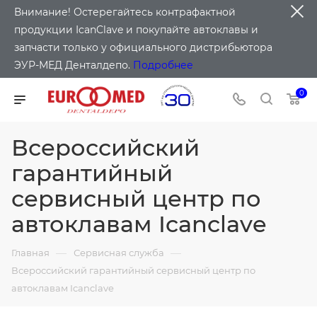
Внимание! Остерегайтесь контрафактной
продукции IcanClave и покупайте автоклавы и
запчасти только у официального дистрибьютора
ЭУР-МЕД Денталдепо.
Подробнее
0
Всероссийский
гарантийный
сервисный центр по
автоклавам Icanclave
—
—
Главная
Сервисная служба
Всероссийский гарантийный сервисный центр по
автоклавам Icanclave