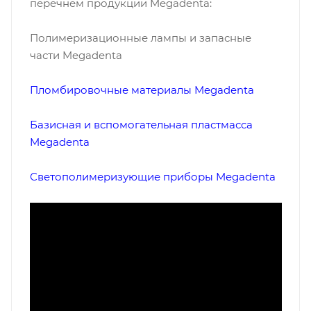
перечнем продукции Megadenta:
Полимеризационные лампы и запасные
части Megadenta
Пломбировочные материалы Megadenta
Базисная и вспомогательная пластмасса
Megadenta
Светополимеризующие приборы Megadenta