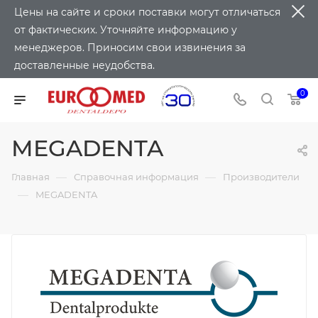
Цены на сайте и сроки поставки могут отличаться
от фактических. Уточняйте информацию у
менеджеров. Приносим свои извинения за
доставленные неудобства.
0
MEGADENTA
—
—
Главная
Справочная информация
Производители
—
MEGADENTA