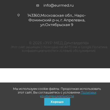
info@eurmed.ru
143360,Московская обл., Наро-
Фоминский р-н, г. Апрелевка,
ул.Октябрьская 9
© 2026 «ЭУР-МЕД Денталдепо»
Этот сайт защищен с помощью reCAPTCHA и Google
Политика
конфиденциальности
и
Условия обслуживания
.
Мы используем cookie-файлы. Продолжая использовать
этот сайт, Вы соглашаетесь с условиями
Политики
конфиденциальности
Хорошо