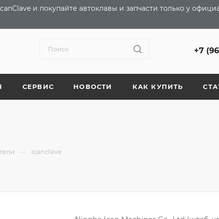
canClave и покупайте автоклавы и запчасти только у офиц
+7 (9
Я
СЕРВИС
НОВОСТИ
КАК КУПИТЬ
СТА
—
тели
Icanclave