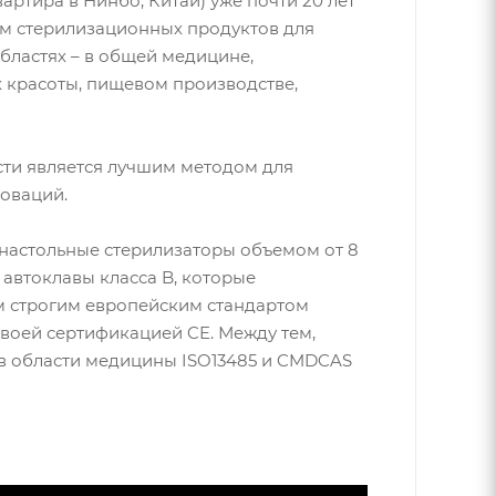
квартира в Нинбо, Китай) уже почти 20 лет
м стерилизационных продуктов для
бластях – в общей медицине,
х красоты, пищевом производстве,
ти является лучшим методом для
новаций.
настольные стерилизаторы объемом от 8
 автоклавы класса B, которые
ым строгим европейским стандартом
воей сертификацией CE. Между тем,
 в области медицины ISO13485 и CMDCAS