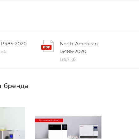
-13485-2020
North-American-
13485-2020
4 кб
136,7 кб
т бренда