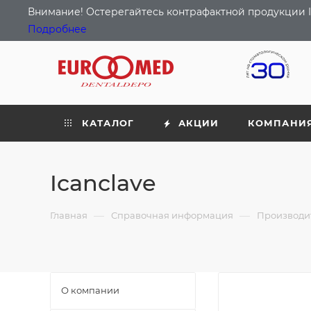
Внимание! Остерегайтесь контрафактной продукции I
Подробнее
КАТАЛОГ
АКЦИИ
КОМПАНИ
Icanclave
—
—
Главная
Справочная информация
Производи
О компании