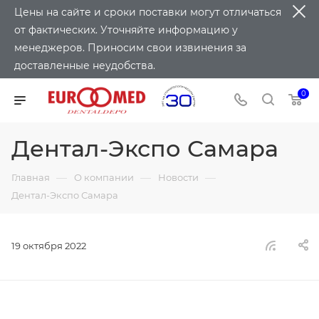
Цены на сайте и сроки поставки могут отличаться
от фактических. Уточняйте информацию у
менеджеров. Приносим свои извинения за
доставленные неудобства.
0
Дентал-Экспо Самара
—
—
—
Главная
О компании
Новости
Дентал-Экспо Самара
19 октября 2022