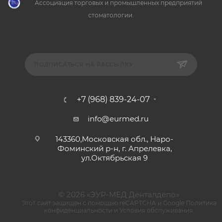
Ассоциация торговых и промышленных предприятий
стоматологии.
ПОДПИСАТЬСЯ НА РАССЫЛКУ
+7 (968) 839-24-07
info@eurmed.ru
143360,Московская обл., Наро-
Фоминский р-н, г. Апрелевка,
ул.Октябрьская 9
© 2026 «ЭУР-МЕД Денталдепо»
Этот сайт защищен с помощью reCAPTCHA и Google
Политика
конфиденциальности
и
Условия обслуживания
.