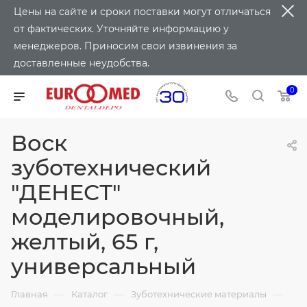
Цены на сайте и сроки поставки могут отличаться
от фактических. Уточняйте информацию у
менеджеров. Приносим свои извинения за
доставленные неудобства.
0
Воск
зуботехнический
"ДЕНЕСТ"
моделировочный,
желтый, 65 г,
универсальный
—
—
—
Главная
Каталог
Зуботехнические материалы