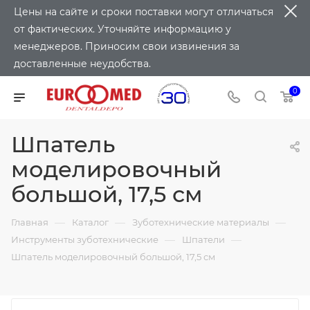
Цены на сайте и сроки поставки могут отличаться
от фактических. Уточняйте информацию у
менеджеров. Приносим свои извинения за
доставленные неудобства.
0
Шпатель
моделировочный
большой, 17,5 см
—
—
—
Главная
Каталог
Зуботехнические материалы
—
—
Инструменты зуботехнические
Шпатели
Шпатель моделировочный большой, 17,5 см