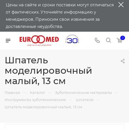
Цены на сайте и сроки поставки могут отличаться
от фактических. Уточняйте информацию у
менеджеров. Приносим свои извинения за
доставленные неудобства.
0
Шпатель
моделировочный
малый, 13 см
—
—
—
Главная
Каталог
Зуботехнические материалы
—
—
Инструменты зуботехнические
Шпатели
Шпатель моделировочный малый, 13 см