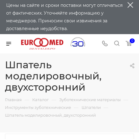
Цены на сайте и сроки поставки могут отличаться
от фактических. Уточняйте информацию у
менеджеров. Приносим свои извинения за
доставленные неудобства.
0
Шпатель
моделировочный,
двухсторонний
—
—
—
Главная
Каталог
Зуботехнические материалы
—
—
Инструменты зуботехнические
Шпатели
Шпатель моделировочный, двухсторонний