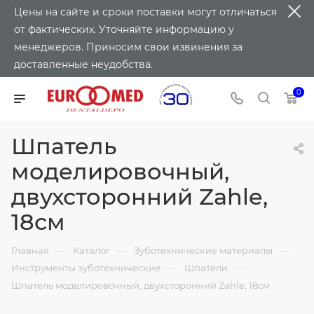
Цены на сайте и сроки поставки могут отличаться
от фактических. Уточняйте информацию у
менеджеров. Приносим свои извинения за
доставленные неудобства.
0
Шпатель
моделировочный,
двухсторонний Zahle,
18см
—
—
—
Главная
Каталог
Зуботехнические материалы
—
—
Инструменты зуботехнические
Шпатели
Шпатель моделировочный, двухсторонний Zahle, 18см