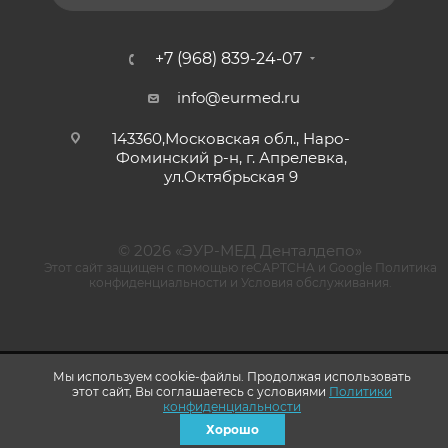
+7 (968) 839-24-07
info@eurmed.ru
143360,Московская обл., Наро-
Фоминский р-н, г. Апрелевка,
ул.Октябрьская 9
© 2026 «ЭУР-МЕД Денталдепо»
Этот сайт защищен с помощью reCAPTCHA и Google
Политика
конфиденциальности
и
Условия обслуживания
.
Мы используем cookie-файлы. Продолжая использовать
этот сайт, Вы соглашаетесь с условиями
Политики
конфиденциальности
Хорошо