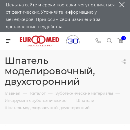
Цены на сайте и сроки поставки могут отличаться
от фактических. Уточняйте информацию у
менеджеров. Приносим свои извинения за
доставленные неудобства.
0
Шпатель
моделировочный,
двухсторонний
—
—
—
Главная
Каталог
Зуботехнические материалы
—
—
Инструменты зуботехнические
Шпатели
Шпатель моделировочный, двухсторонний