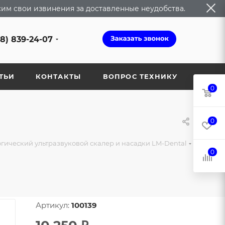
сим свои извинения за доставленные неудобства.
68) 839-24-07
ТЬИ
КОНТАКТЫ
ВОПРОС ТЕХНИКУ
0
0
огический ультразвуковой скалер и насадки LM-Dental
0
Артикул:
100139