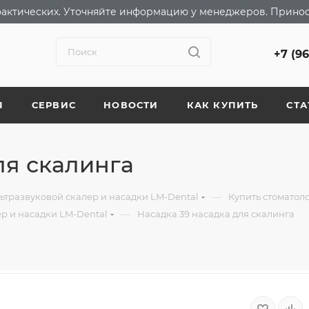
т фактических. Уточняйте информацию у менеджеров. Прино
+7 (9
Я
СЕРВИС
НОВОСТИ
КАК КУПИТЬ
СТА
ля скалинга
—
ьтразвуковой скалер и насадки LM-Dental
Купить стоматол
—
ер и насадки LM-Dental
Насадка 39 насадка для скалинга