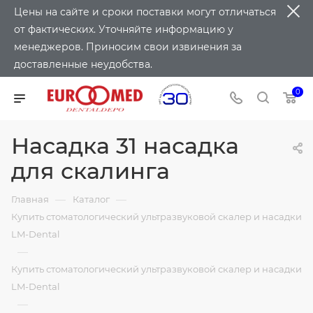
Цены на сайте и сроки поставки могут отличаться
от фактических. Уточняйте информацию у
менеджеров. Приносим свои извинения за
доставленные неудобства.
0
Насадка 31 насадка
для скалинга
—
—
Главная
Каталог
Купить стоматологический ультразвуковой скалер и насадки
LM-Dental
—
Купить стоматологический ультразвуковой скалер и насадки
LM-Dental
—