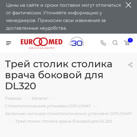
Цены на сайте и сроки поставки могут отличаться
от фактических. Уточняйте информацию у
менеджеров. Приносим свои извинения за
доставленные неудобства.
0
Трей столик столика
врача боковой для
DL320
—
—
Главная
Каталог
—
Стоматологические установки DIPLOMAT
Запасные части для стоматологических установок DIPLOMAT
—
Трей столик столика врача боковой для DL320