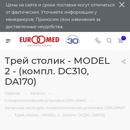
Цены на сайте и сроки поставки могут отличаться
от фактических. Уточняйте информацию у
менеджеров. Приносим свои извинения за
доставленные неудобства.
0
Трей столик - MODEL
2 - (компл. DC310,
DA170)
—
—
Главная
Каталог
—
Стоматологические установки DIPLOMAT
Запасные части для стоматологических установок DIPLOMAT
—
Трей столик - MODEL 2 - (компл. DC310, DA170)