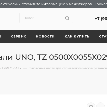
т фактических. Уточняйте информацию у менеджеров. Прино
+7 (9
Я
СЕРВИС
НОВОСТИ
КАК КУПИТЬ
СТА
али UNO, TZ 0500X0055X02
—
ки DIPLOMAT
Запасные части для стоматологических устано