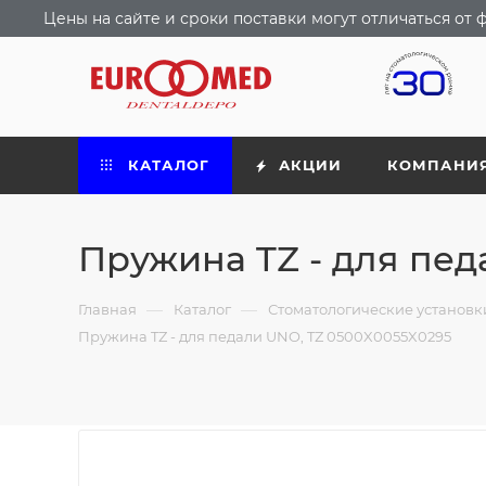
Цены на сайте и сроки поставки могут отличаться о
КАТАЛОГ
АКЦИИ
КОМПАНИ
Пружина TZ - для пед
—
—
Главная
Каталог
Стоматологические установ
Пружина TZ - для педали UNO, TZ 0500X0055X0295