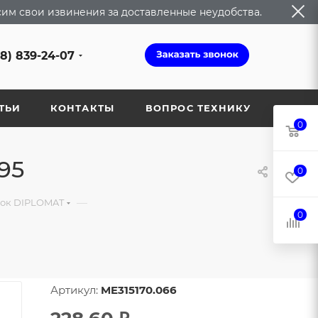
сим свои извинения за доставленные неудобства.
68) 839-24-07
ТЬИ
КОНТАКТЫ
ВОПРОС ТЕХНИКУ
0
95
0
—
вок DIPLOMAT
0
Артикул:
ME315170.066