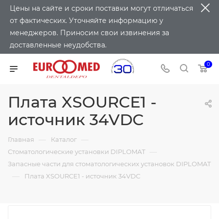
Цены на сайте и сроки поставки могут отличаться
от фактических. Уточняйте информацию у
менеджеров. Приносим свои извинения за
доставленные неудобства.
0
Плата XSOURCE1 -
источник 34VDC
—
—
Главная
Каталог
—
Стоматологические установки DIPLOMAT
Запасные части для стоматологических установок DIPLOMAT
—
Плата XSOURCE1 - источник 34VDC