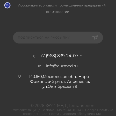
Ассоциация торговых и промышленных предприятий
стоматологии.
ПОДПИСАТЬСЯ НА РАССЫЛКУ
+7 (968) 839-24-07
info@eurmed.ru
143360,Московская обл., Наро-
Фоминский р-н, г. Апрелевка,
ул.Октябрьская 9
© 2026 «ЭУР-МЕД Денталдепо»
Этот сайт защищен с помощью reCAPTCHA и Google
Политика
конфиденциальности
и
Условия обслуживания
.