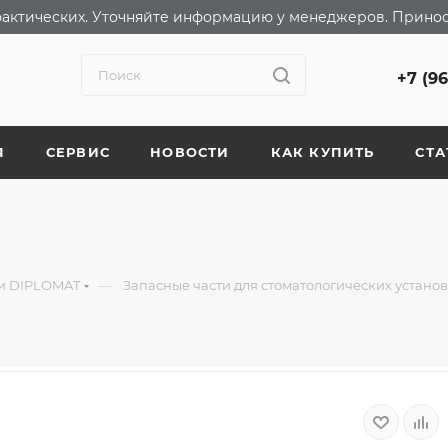
т фактических. Уточняйте информацию у менеджеров. Прино
+7 (9
Я
СЕРВИС
НОВОСТИ
КАК КУПИТЬ
СТА
—
ки DIPLOMAT
Запасные части для стоматологических устано