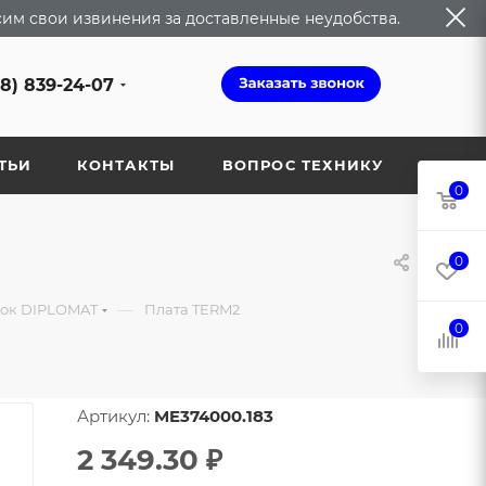
сим свои извинения за доставленные неудобства.
68) 839-24-07
ТЬИ
КОНТАКТЫ
ВОПРОС ТЕХНИКУ
0
0
—
вок DIPLOMAT
Плата TERM2
0
Артикул:
ME374000.183
2 349.30
₽