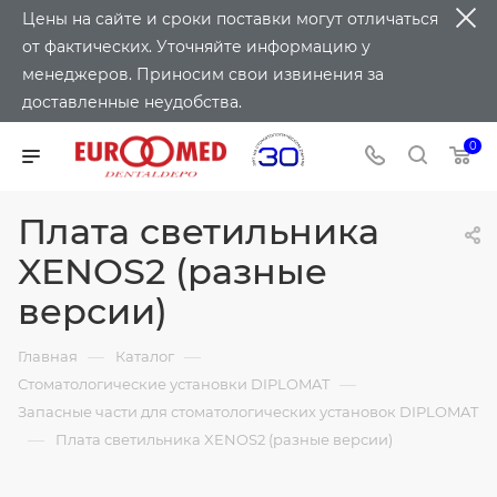
Цены на сайте и сроки поставки могут отличаться
от фактических. Уточняйте информацию у
менеджеров. Приносим свои извинения за
доставленные неудобства.
0
Плата светильника
XENOS2 (разные
версии)
—
—
Главная
Каталог
—
Стоматологические установки DIPLOMAT
Запасные части для стоматологических установок DIPLOMAT
—
Плата светильника XENOS2 (разные версии)