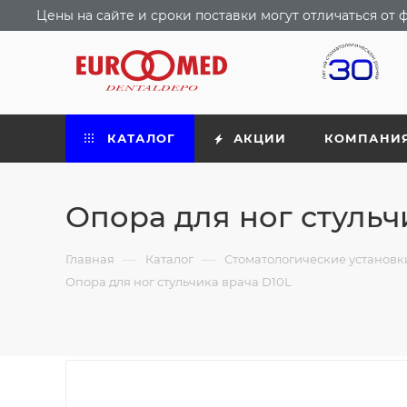
Цены на сайте и сроки поставки могут отличаться о
КАТАЛОГ
АКЦИИ
КОМПАНИ
Опора для ног стульч
—
—
Главная
Каталог
Стоматологические установ
Опора для ног стульчика врача D10L