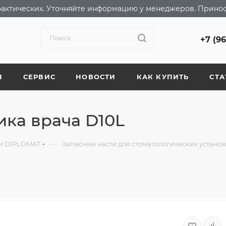
т фактических. Уточняйте информацию у менеджеров. Прино
+7 (9
Я
СЕРВИС
НОВОСТИ
КАК КУПИТЬ
СТА
ика врача D10L
—
ки DIPLOMAT
Запасные части для стоматологических устано