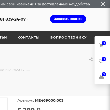
сим свои извинения за доставленные неудобства.
68) 839-24-07
ТЬИ
КОНТАКТЫ
ВОПРОС ТЕХНИКУ
0
0
—
вок DIPLOMAT
0
Артикул:
ME469000.003