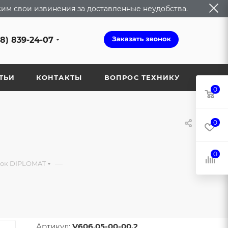
сим свои извинения за доставленные неудобства.
68) 839-24-07
ТЬИ
КОНТАКТЫ
ВОПРОС ТЕХНИКУ
0
0
0
—
вок DIPLOMAT
Артикул:
V606.05-00-00.2