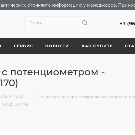
т фактических. Уточняйте информацию у менеджеров. Прино
+7 (9
Я
СЕРВИС
НОВОСТИ
КАК КУПИТЬ
СТА
с потенциометром -
170)
—
ки DIPLOMAT
Запасные части для стоматологических устано
,DA130,DA170)