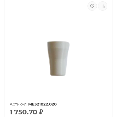
Артикул:
ME321822.020
1 750.70
₽