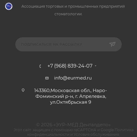
Ассоциация торговых и промышленных предприятий
стоматологии.
ПОДПИСАТЬСЯ НА РАССЫЛКУ
+7 (968) 839-24-07
info@eurmed.ru
143360,Московская обл., Наро-
Фоминский р-н, г. Апрелевка,
ул.Октябрьская 9
© 2026 «ЭУР-МЕД Денталдепо»
Этот сайт защищен с помощью reCAPTCHA и Google
Политика
конфиденциальности
и
Условия обслуживания
.