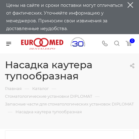
Цены на сайте и сроки поставки могут отличаться
от фактических. Уточняйте информацию у
менеджеров. Приносим свои извинения за
доставленные неудобства.
0
Насадка каутера
тупообразная
—
—
Главная
Каталог
—
Стоматологические установки DIPLOMAT
Запасные части для стоматологических установок DIPLOMAT
—
Насадка каутера тупообразная