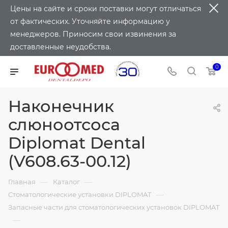
Цены на сайте и сроки поставки могут отличаться
от фактических. Уточняйте информацию у
менеджеров. Приносим свои извинения за
доставленные неудобства.
0
Наконечник
слюноотсоса
Diplomat Dental
(V608.63-00.12)
—
—
Главная
Каталог
—
Стоматологические установки DIPLOMAT
Запасные части для стоматологических установок DIPLOMAT
—