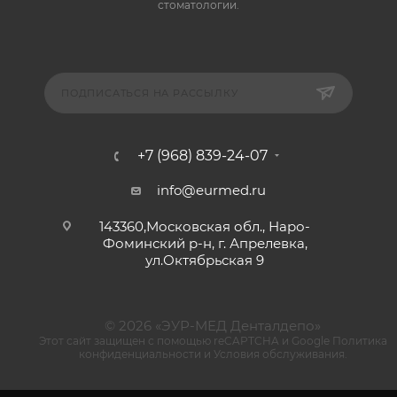
стоматологии.
ПОДПИСАТЬСЯ НА РАССЫЛКУ
+7 (968) 839-24-07
info@eurmed.ru
143360,Московская обл., Наро-
Фоминский р-н, г. Апрелевка,
ул.Октябрьская 9
© 2026 «ЭУР-МЕД Денталдепо»
Этот сайт защищен с помощью reCAPTCHA и Google
Политика
конфиденциальности
и
Условия обслуживания
.