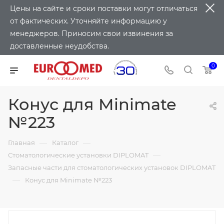
Цены на сайте и сроки поставки могут отличаться
от фактических. Уточняйте информацию у
менеджеров. Приносим свои извинения за
доставленные неудобства.
0
Конус для Minimate
№223
—
—
Главная
Каталог
—
Стоматологические установки DIPLOMAT
Запасные части для стоматологических установок DIPLOMAT
—
Конус для Minimate №223