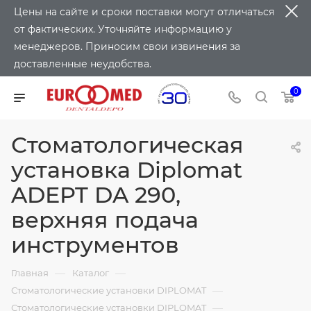
Цены на сайте и сроки поставки могут отличаться
от фактических. Уточняйте информацию у
менеджеров. Приносим свои извинения за
доставленные неудобства.
0
Стоматологическая
установка Diplomat
ADEPT DA 290,
верхняя подача
инструментов
—
—
Главная
Каталог
—
Стоматологические установки DIPLOMAT
—
Стоматологические установки DIPLOMAT