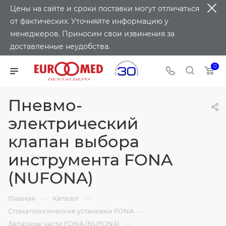
Цены на сайте и сроки поставки могут отличаться
от фактических. Уточняйте информацию у
менеджеров. Приносим свои извинения за
доставленные неудобства.
0
Пневмо-
электрический
клапан выбора
инструмента FONA
(NUFONA)
—
—
Главная
Каталог
—
Стоматологические установки FONA
—
Запасные части FONA (NUFONA)