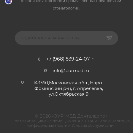
Ассоциация торговых и промышленных предприятий
стоматологии.
ПОДПИСАТЬСЯ НА РАССЫЛКУ
+7 (968) 839-24-07
info@eurmed.ru
143360,Московская обл., Наро-
Фоминский р-н, г. Апрелевка,
ул.Октябрьская 9
© 2026 «ЭУР-МЕД Денталдепо»
Этот сайт защищен с помощью reCAPTCHA и Google
Политика
конфиденциальности
и
Условия обслуживания
.