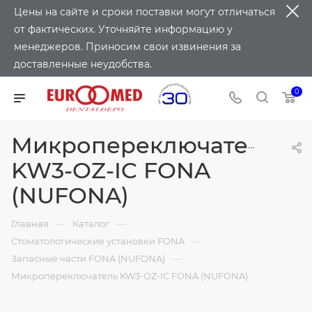
Цены на сайте и сроки поставки могут отличаться
от фактических. Уточняйте информацию у
менеджеров. Приносим свои извинения за
доставленные неудобства.
0
Микропереключатель
KW3-OZ-IC FONA
(NUFONA)
—
—
Главная
Каталог
—
Стоматологические установки FONA
—
Запасные части FONA (NUFONA)
Микропереключатель KW3-OZ-IC FONA (NUFONA)