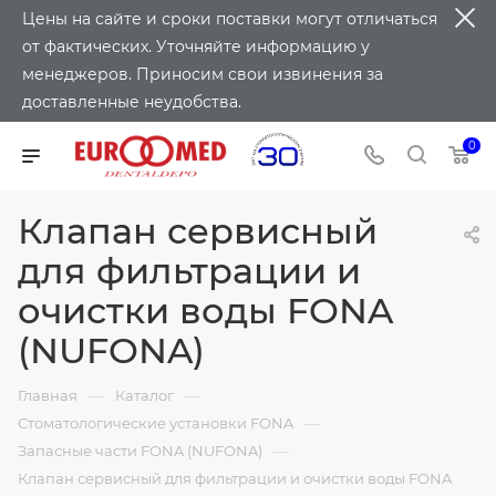
Цены на сайте и сроки поставки могут отличаться
от фактических. Уточняйте информацию у
менеджеров. Приносим свои извинения за
доставленные неудобства.
0
Клапан сервисный
для фильтрации и
очистки воды FONA
(NUFONA)
—
—
Главная
Каталог
—
Стоматологические установки FONA
—
Запасные части FONA (NUFONA)
Клапан сервисный для фильтрации и очистки воды FONA