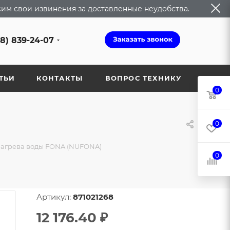
сим свои извинения за доставленные неудобства.
68) 839-24-07
ТЬИ
КОНТАКТЫ
ВОПРОС ТЕХНИКУ
0
0
нагрева воды FONA (NUFONA)
0
Артикул:
871021268
12 176.40
₽