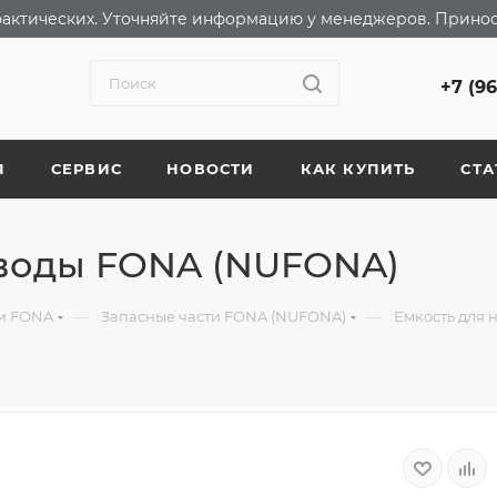
т фактических. Уточняйте информацию у менеджеров. Прино
+7 (9
Я
СЕРВИС
НОВОСТИ
КАК КУПИТЬ
СТА
 воды FONA (NUFONA)
—
—
ки FONA
Запасные части FONA (NUFONA)
Емкость для 