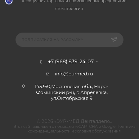
Ассоциация торговых и промышленных предприятий
стоматологии.
ПОДПИСАТЬСЯ НА РАССЫЛКУ
+7 (968) 839-24-07
info@eurmed.ru
143360,Московская обл., Наро-
Фоминский р-н, г. Апрелевка,
ул.Октябрьская 9
© 2026 «ЭУР-МЕД Денталдепо»
Этот сайт защищен с помощью reCAPTCHA и Google
Политика
конфиденциальности
и
Условия обслуживания
.