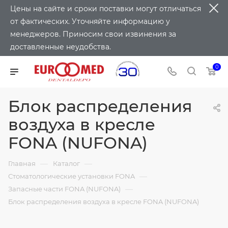
Цены на сайте и сроки поставки могут отличаться
от фактических. Уточняйте информацию у
менеджеров. Приносим свои извинения за
доставленные неудобства.
0
Блок распределения
воздуха в кресле
FONA (NUFONA)
—
—
Главная
Каталог
—
Стоматологические установки FONA
—
Запасные части FONA (NUFONA)
Блок распределения воздуха в кресле FONA (NUFONA)