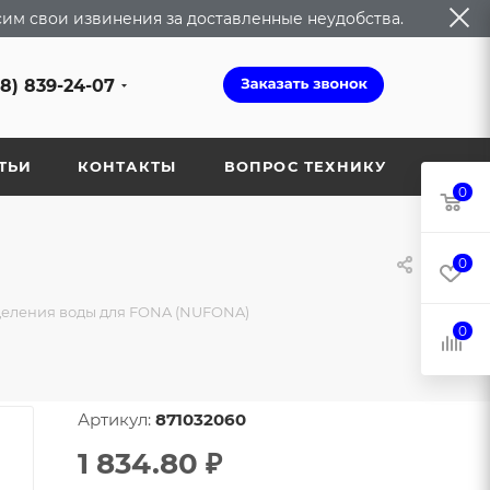
сим свои извинения за доставленные неудобства.
68) 839-24-07
ТЬИ
КОНТАКТЫ
ВОПРОС ТЕХНИКУ
0
0
деления воды для FONA (NUFONA)
0
Артикул:
871032060
1 834.80
₽