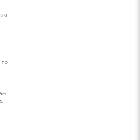
тим
о по
гам
ю.