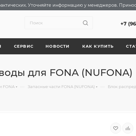
т фактических. Уточняйте информацию у менеджеров. Прино
+7 (9
Я
СЕРВИС
НОВОСТИ
КАК КУПИТЬ
СТА
 воды для FONA (NUFONA)
—
—
ки FONA
Запасные части FONA (NUFONA)
Блок распре