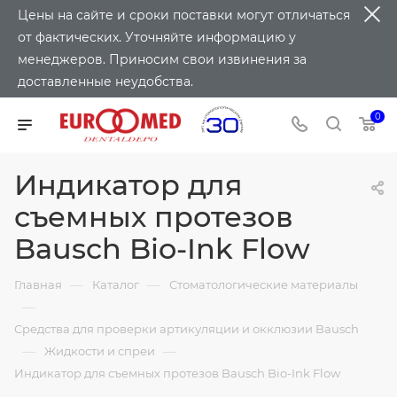
Цены на сайте и сроки поставки могут отличаться
от фактических. Уточняйте информацию у
менеджеров. Приносим свои извинения за
доставленные неудобства.
0
Индикатор для
съемных протезов
Bausch Bio-Ink Flow
—
—
Главная
Каталог
Стоматологические материалы
—
Средства для проверки артикуляции и окклюзии Bausch
—
—
Жидкости и спреи
Индикатор для съемных протезов Bausch Bio-Ink Flow