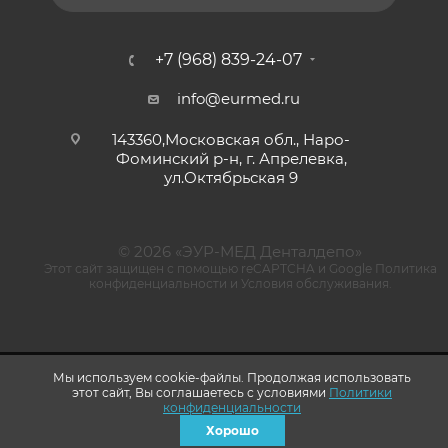
+7 (968) 839-24-07
info@eurmed.ru
143360,Московская обл., Наро-
Фоминский р-н, г. Апрелевка,
ул.Октябрьская 9
© 2026 «ЭУР-МЕД Денталдепо»
Этот сайт защищен с помощью reCAPTCHA и Google
Политика
конфиденциальности
и
Условия обслуживания
.
Мы используем cookie-файлы. Продолжая использовать
этот сайт, Вы соглашаетесь с условиями
Политики
конфиденциальности
Хорошо