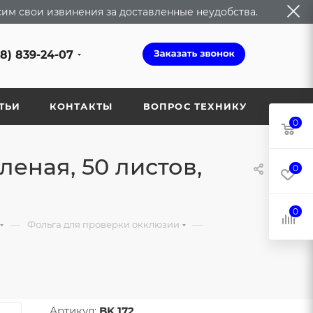
сим свои извинения за доставленные неудобства.
68) 839-24-07
ТЬИ
КОНТАКТЫ
ВОПРОС ТЕХНИКУ
0
еная, 50 листов,
0
0
—
—
Фольга для проверки окклюзии
Артикул:
BK 172