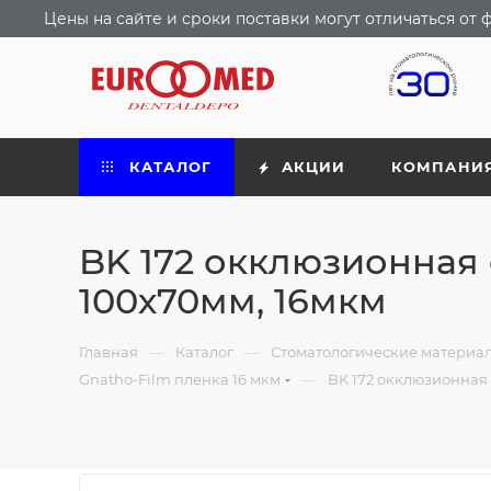
Цены на сайте и сроки поставки могут отличаться о
КАТАЛОГ
АКЦИИ
КОМПАНИ
BK 172 окклюзионная 
100х70мм, 16мкм
—
—
Главная
Каталог
Стоматологические материа
—
Gnatho-Film пленка 16 мкм
BK 172 окклюзионная 