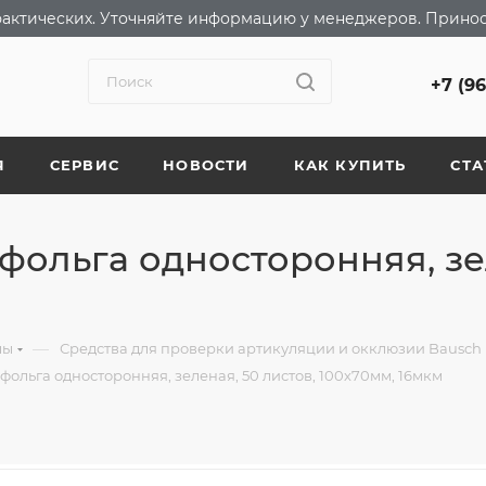
т фактических. Уточняйте информацию у менеджеров. Прино
+7 (9
Я
СЕРВИС
НОВОСТИ
КАК КУПИТЬ
СТА
фольга односторонняя, зел
—
лы
Средства для проверки артикуляции и окклюзии Bausch
фольга односторонняя, зеленая, 50 листов, 100х70мм, 16мкм