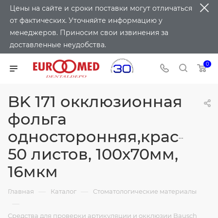
Цены на сайте и сроки поставки могут отличаться
от фактических. Уточняйте информацию у
менеджеров. Приносим свои извинения за
доставленные неудобства.
0
BK 171 окклюзионная
фольга
односторонняя,красная,
50 листов, 100х70мм,
16мкм
—
—
Главная
Каталог
Стоматологические материалы
—
Средства для проверки артикуляции и окклюзии Bausch