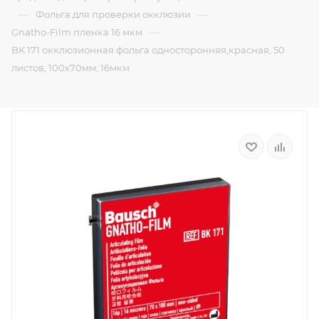
—
—
Фольга для проверки окклюзии
—
Gnatho-Film пленка 16 мкм
BK 171 окклюзионная фольга односторонняя,красная, 50
листов, 100х70мм, 16мкм