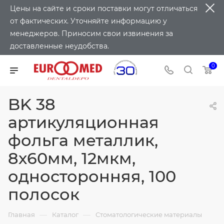
Цены на сайте и сроки поставки могут отличаться
от фактических. Уточняйте информацию у
менеджеров. Приносим свои извинения за
доставленные неудобства.
0
BK 38
артикуляционная
фольга металлик,
8х60мм, 12мкм,
односторонняя, 100
полосок
—
—
Главная
Каталог
Стоматологические материалы