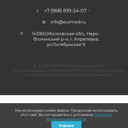
+7 (968) 839-24-07
info@eurmed.ru
143360,Московская обл., Наро-
Фоминский р-н, г. Апрелевка,
ул.Октябрьская 9
© 2026 «ЭУР-МЕД Денталдепо»
Этот сайт защищен с помощью reCAPTCHA и Google
Политика
конфиденциальности
и
Условия обслуживания
.
Мы используем cookie-файлы. Продолжая использовать
этот сайт, Вы соглашаетесь с условиями
Политики
конфиденциальности
Хорошо