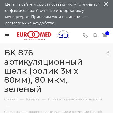
Цены на сайте и сроки поставки могут отличаться
от фактических. Уточняйте информацию у
менеджеров. Приносим свои извинения за
доставленные неудобства.
0
BK 876
артикуляционный
шелк (ролик 3м х
80мм), 80 мкм,
зеленый
—
—
Главная
Каталог
Стоматологические материалы
—
Средства для проверки артикуляции и окклюзии Bausch