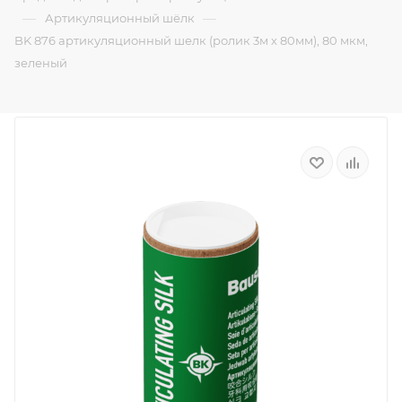
—
—
Артикуляционный шёлк
BK 876 артикуляционный шелк (ролик 3м х 80мм), 80 мкм,
зеленый