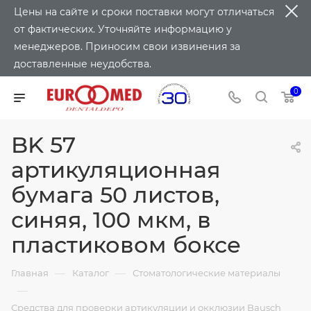
Цены на сайте и сроки поставки могут отличаться
от фактических. Уточняйте информацию у
менеджеров. Приносим свои извинения за
доставленные неудобства.
0
BK 57
артикуляционная
бумага 50 листов,
синяя, 100 мкм, в
пластиковом боксе
—
—
Главная
Каталог
Стоматологические материалы
—
Средства для проверки артикуляции и окклюзии Bausch