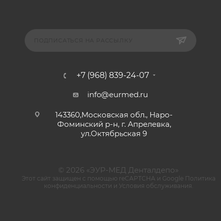
ПОДПИСАТЬСЯ НА РАССЫЛКУ
+7 (968) 839-24-07
info@eurmed.ru
143360,Московская обл., Наро-
Фоминский р-н, г. Апрелевка,
ул.Октябрьская 9
© 2026 «ЭУР-МЕД Денталдепо»
Этот сайт защищен с помощью reCAPTCHA и Google
Политика
конфиденциальности
и
Условия обслуживания
.