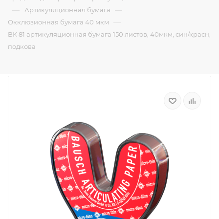
—
—
Артикуляционная бумага
—
Окклюзионная бумага 40 мкм
BK 81 артикуляционная бумага 150 листов, 40мкм, син/красн,
подкова