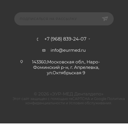
ПОДПИСАТЬСЯ НА РАССЫЛКУ
+7 (968) 839-24-07
info@eurmed.ru
143360,Московская обл., Наро-
Фоминский р-н, г. Апрелевка,
ул.Октябрьская 9
© 2026 «ЭУР-МЕД Денталдепо»
Этот сайт защищен с помощью reCAPTCHA и Google
Политика
конфиденциальности
и
Условия обслуживания
.