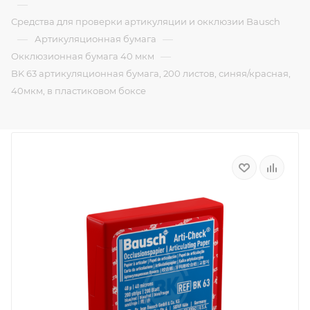
—
Средства для проверки артикуляции и окклюзии Bausch
—
—
Артикуляционная бумага
—
Окклюзионная бумага 40 мкм
BK 63 артикуляционная бумага, 200 листов, синяя/красная,
40мкм, в пластиковом боксе