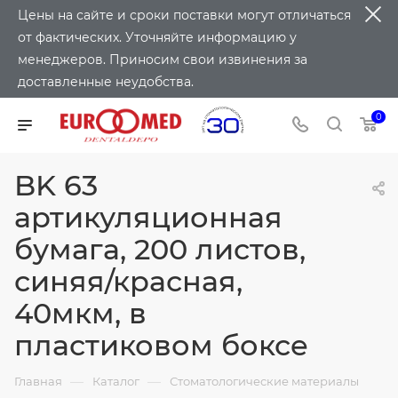
Цены на сайте и сроки поставки могут отличаться
от фактических. Уточняйте информацию у
менеджеров. Приносим свои извинения за
доставленные неудобства.
0
BK 63
артикуляционная
бумага, 200 листов,
синяя/красная,
40мкм, в
пластиковом боксе
—
—
Главная
Каталог
Стоматологические материалы