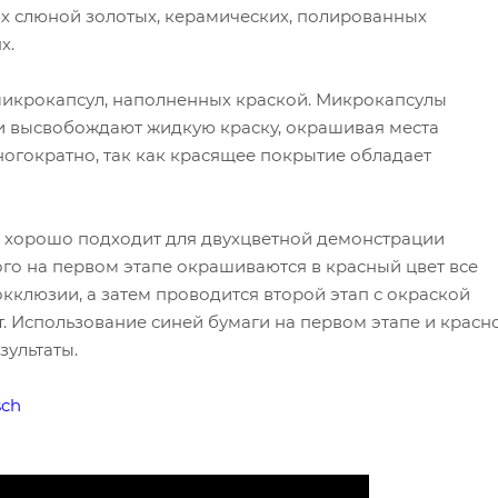
х слюной золотых, керамических, полированных
х.
микрокапсул, наполненных краской. Микрокапсулы
и высвобождают жидкую краску, окрашивая места
ногократно, так как красящее покрытие обладает
 хорошо подходит для двухцветной демонстрации
ого на первом этапе окрашиваются в красный цвет все
кклюзии, а затем проводится второй этап с окраской
т. Использование синей бумаги на первом этапе и красн
зультаты.
sch