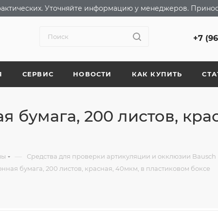
т фактических. Уточняйте информацию у менеджеров. Прино
+7 (9
Я
СЕРВИС
НОВОСТИ
КАК КУПИТЬ
СТА
 бумага, 200 листов, крас
—
лы
Средства для проверки артикуляции и окклюзии Bausch
нная бумага, 200 листов, красная, 40мкм, в пластиковом боксе