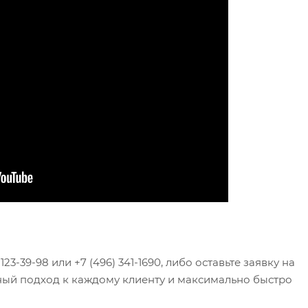
23-39-98 или +7 (496) 341-1690, либо оставьте заявку на
ный подход к каждому клиенту и максимально быстро