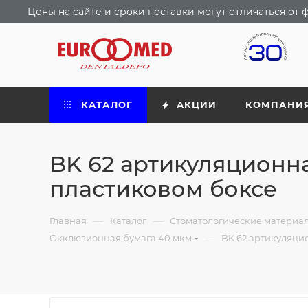
Цены на сайте и сроки поставки могут отличаться о
КАТАЛОГ
АКЦИИ
КОМПАНИ
BK 62 артикуляционная
пластиковом боксе
—
—
Главная
Каталог
Стоматологические материа
—
Окклюзионная бумага 40 мкм
BK 62 артикуляцио