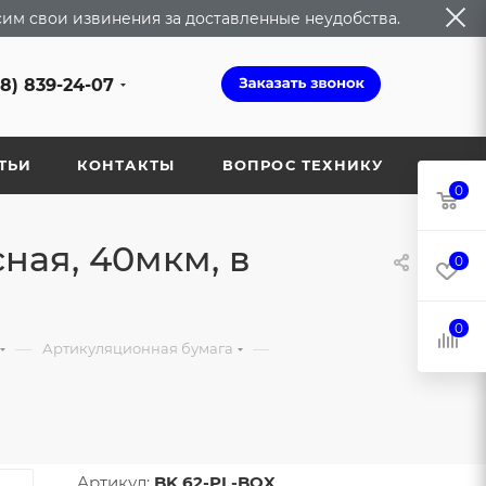
сим свои извинения за доставленные неудобства.
68) 839-24-07
ТЬИ
КОНТАКТЫ
ВОПРОС ТЕХНИКУ
0
ная, 40мкм, в
0
0
—
—
Артикуляционная бумага
Артикул:
BK 62-PL-BOX