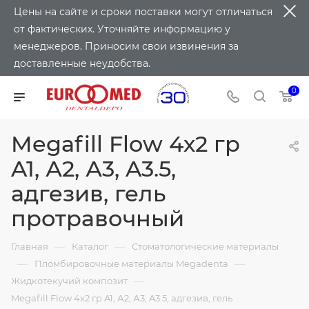
Цены на сайте и сроки поставки могут отличаться
от фактических. Уточняйте информацию у
менеджеров. Приносим свои извинения за
доставленные неудобства.
0
Megafill Flow 4х2 гр
A1, А2, А3, A3.5,
адгезив, гель
протравочный
—
—
Главная
Каталог
Стоматологические материалы
—
—
Пломбировочные материалы Megadenta
—
Жидкотекучий композит
Megafill Flow 4х2 гр A1, А2, А3, A3.5, адгезив, гель