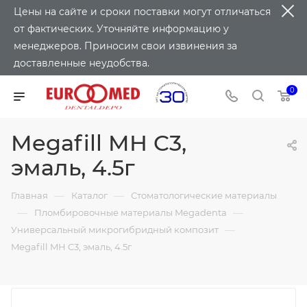
Цены на сайте и сроки поставки могут отличаться
от фактических. Уточняйте информацию у
менеджеров. Приносим свои извинения за
доставленные неудобства.
0
Megafill MH C3,
эмаль, 4.5г
—
—
Главная
Каталог
Стоматологические материалы
—
—
Пломбировочные материалы Megadenta
—
Универсальный микрогибридный композит
Megafill MH C3, эмаль, 4.5г