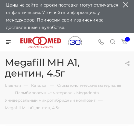
Цены на сайте и сроки поставки могут отличаться
от фактических. Уточняйте информацию у
менеджеров. Приносим свои извинения за
доставленные неудобства.
0
Megafill MH А1,
дентин, 4.5г
—
—
Главная
Каталог
Стоматологические материалы
—
—
Пломбировочные материалы Megadenta
—
Универсальный микрогибридный композит
Megafill MH А1, дентин, 4.5г